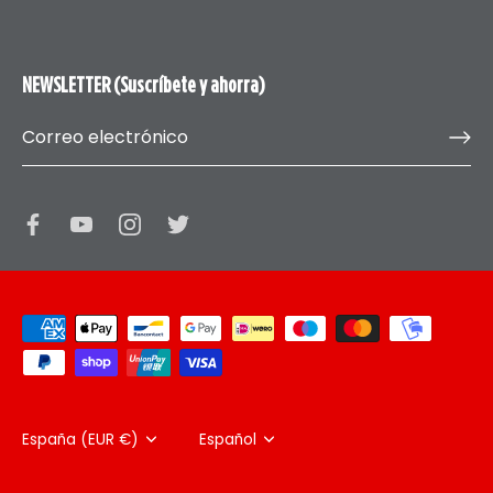
NEWSLETTER (Suscríbete y ahorra)
Moneda
España (EUR €)
Idioma
Español